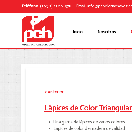
Teléfono:
(593-2) 2500-978 —
Email:
info@papeleriachavez.
Inicio
Nosotros
< Anterior
Lápices de Color Triangul
Una gama de lápices de varios colores
Lápices de color de madera de calidad